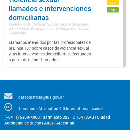
csv
llamados e intervenciones
zip
domiciliarias
Ministerio de Justicia. Subsecretaría de Acceso
a la Justicia. Programa Las Víctimas Contra Las
Violencias
Llamados atendidos por las profesionales de
la Línea 137 sobre casos de violencia sexual
y las intervenciones domiciliarias efectuadas
a partir de dichos llamados.
datosjusticia@jus.gov.ar
Commons Attribution 4.0 International license
(+5411) 5300-4000 | Sarmiento 329 | C 1041 AAG | Ciudad
Autónoma de Buenos Aires | Argentina