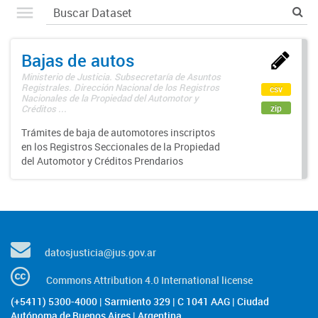
Bajas de autos
Ministerio de Justicia. Subsecretaría de Asuntos
Registrales. Dirección Nacional de los Registros
csv
Nacionales de la Propiedad del Automotor y
zip
Créditos ...
Trámites de baja de automotores inscriptos
en los Registros Seccionales de la Propiedad
del Automotor y Créditos Prendarios
datosjusticia@jus.gov.ar
Commons Attribution 4.0 International license
(+5411) 5300-4000 | Sarmiento 329 | C 1041 AAG | Ciudad
Autónoma de Buenos Aires | Argentina