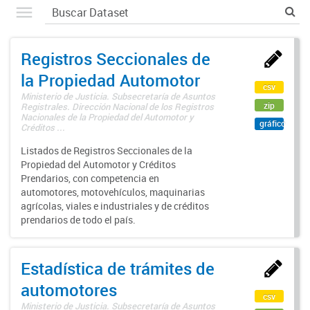
Registros Seccionales de
la Propiedad Automotor
csv
Ministerio de Justicia. Subsecretaría de Asuntos
zip
Registrales. Dirección Nacional de los Registros
Nacionales de la Propiedad del Automotor y
gráfico
Créditos ...
Listados de Registros Seccionales de la
Propiedad del Automotor y Créditos
Prendarios, con competencia en
automotores, motovehículos, maquinarias
agrícolas, viales e industriales y de créditos
prendarios de todo el país.
Estadística de trámites de
automotores
csv
Ministerio de Justicia. Subsecretaría de Asuntos