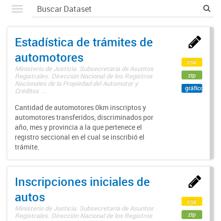
Estadística de trámites de
automotores
csv
Ministerio de Justicia. Subsecretaría de Asuntos
zip
Registrales. Dirección Nacional de los Registros
Nacionales de la Propiedad del Automotor y
gráfico
Créditos ...
Cantidad de automotores 0km inscriptos y
automotores transferidos, discriminados por
año, mes y provincia a la que pertenece el
registro seccional en el cual se inscribió el
trámite.
Inscripciones iniciales de
autos
csv
Ministerio de Justicia. Subsecretaría de Asuntos
zip
Registrales. Dirección Nacional de los Registros