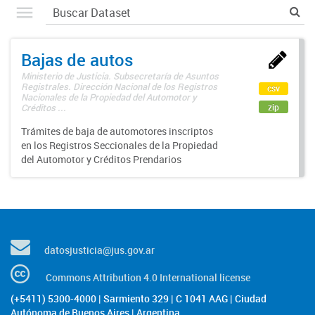
Bajas de autos
Ministerio de Justicia. Subsecretaría de Asuntos
Registrales. Dirección Nacional de los Registros
csv
Nacionales de la Propiedad del Automotor y
zip
Créditos ...
Trámites de baja de automotores inscriptos
en los Registros Seccionales de la Propiedad
del Automotor y Créditos Prendarios
datosjusticia@jus.gov.ar
Commons Attribution 4.0 International license
(+5411) 5300-4000 | Sarmiento 329 | C 1041 AAG | Ciudad
Autónoma de Buenos Aires | Argentina