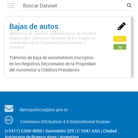
Bajas de autos
Ministerio de Justicia. Subsecretaría de Asuntos
Registrales. Dirección Nacional de los Registros
csv
Nacionales de la Propiedad del Automotor y
zip
Créditos ...
Trámites de baja de automotores inscriptos
en los Registros Seccionales de la Propiedad
del Automotor y Créditos Prendarios
datosjusticia@jus.gov.ar
Commons Attribution 4.0 International license
(+5411) 5300-4000 | Sarmiento 329 | C 1041 AAG | Ciudad
Autónoma de Buenos Aires | Argentina