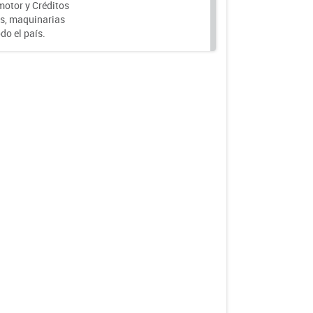
motor y Créditos
s, maquinarias
do el país.