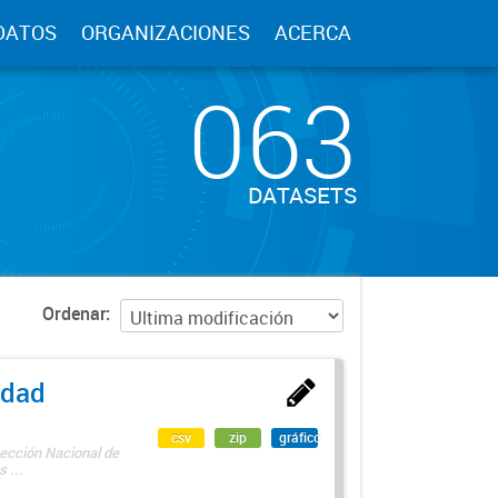
DATOS
ORGANIZACIONES
ACERCA
063
DATASETS
Ordenar
edad
csv
zip
gráfico
rección Nacional de
 ...