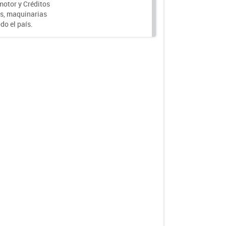
motor y Créditos
s, maquinarias
do el país.