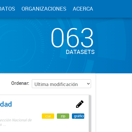
DATOS
ORGANIZACIONES
ACERCA
063
DATASETS
Ordenar
edad
csv
zip
gráfico
rección Nacional de
 ...