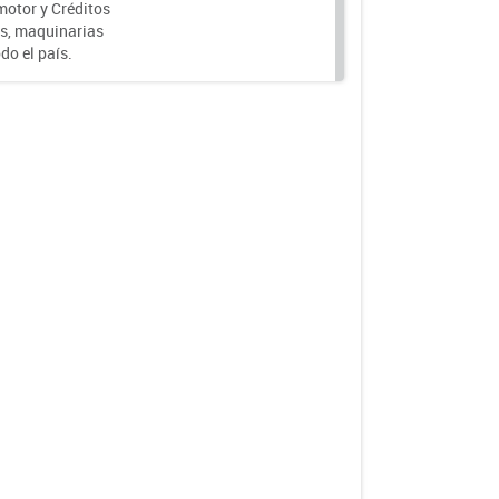
motor y Créditos
s, maquinarias
do el país.