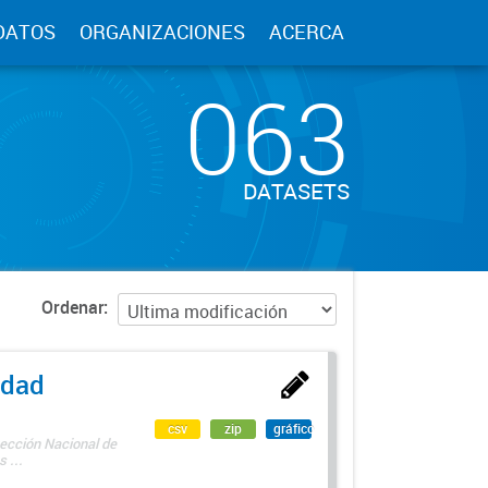
DATOS
ORGANIZACIONES
ACERCA
063
DATASETS
Ordenar
edad
csv
zip
gráfico
rección Nacional de
 ...