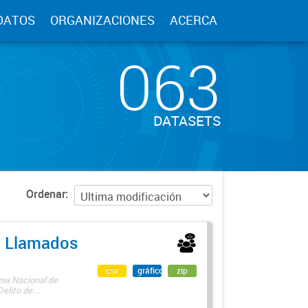
DATOS
ORGANIZACIONES
ACERCA
063
DATASETS
Ordenar
 - Llamados
csv
gráfico
zip
ama Nacional de
lito de...