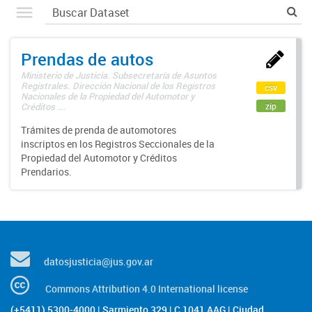
Prendas de autos
Ministerio de Justicia. Subsecretaría de Asuntos
Registrales. Dirección Nacional de los Registros
csv
Nacionales de la Propiedad del Automotor y
zip
Créditos ...
Trámites de prenda de automotores
inscriptos en los Registros Seccionales de la
Propiedad del Automotor y Créditos
Prendarios.
datosjusticia@jus.gov.ar
Commons Attribution 4.0 International license
(+5411) 5300-4000 | Sarmiento 329 | C 1041 AAG | Ciudad