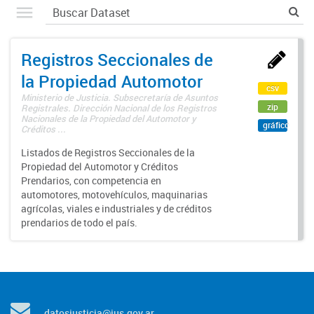
Registros Seccionales de
la Propiedad Automotor
csv
Ministerio de Justicia. Subsecretaría de Asuntos
zip
Registrales. Dirección Nacional de los Registros
Nacionales de la Propiedad del Automotor y
gráfico
Créditos ...
Listados de Registros Seccionales de la
Propiedad del Automotor y Créditos
Prendarios, con competencia en
automotores, motovehículos, maquinarias
agrícolas, viales e industriales y de créditos
prendarios de todo el país.
datosjusticia@jus.gov.ar