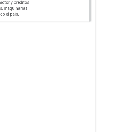
motor y Créditos
s, maquinarias
do el país.