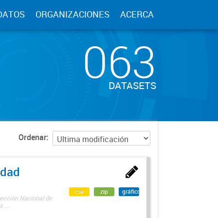
DATOS
ORGANIZACIONES
ACERCA
063
DATASETS
Ordenar
edad
csv
zip
gráfico
rección Nacional de
 ...