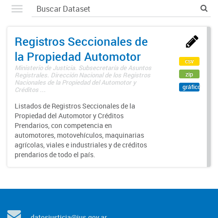
Registros Seccionales de
la Propiedad Automotor
csv
Ministerio de Justicia. Subsecretaría de Asuntos
zip
Registrales. Dirección Nacional de los Registros
Nacionales de la Propiedad del Automotor y
gráfico
Créditos ...
Listados de Registros Seccionales de la
Propiedad del Automotor y Créditos
Prendarios, con competencia en
automotores, motovehículos, maquinarias
agrícolas, viales e industriales y de créditos
prendarios de todo el país.
datosjusticia@jus.gov.ar