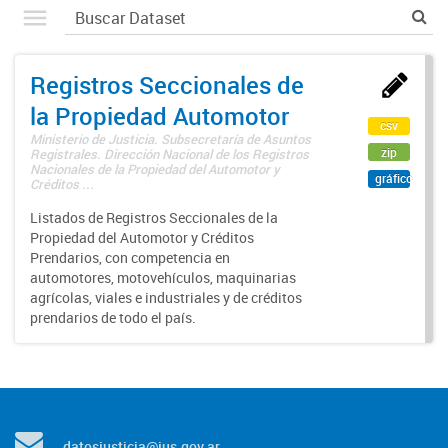
Registros Seccionales de
la Propiedad Automotor
csv
Ministerio de Justicia. Subsecretaría de Asuntos
zip
Registrales. Dirección Nacional de los Registros
Nacionales de la Propiedad del Automotor y
gráfico
Créditos ...
Listados de Registros Seccionales de la
Propiedad del Automotor y Créditos
Prendarios, con competencia en
automotores, motovehículos, maquinarias
agrícolas, viales e industriales y de créditos
prendarios de todo el país.
datosjusticia@jus.gov.ar