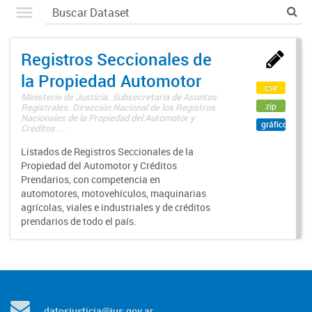
Registros Seccionales de
la Propiedad Automotor
csv
Ministerio de Justicia. Subsecretaría de Asuntos
zip
Registrales. Dirección Nacional de los Registros
Nacionales de la Propiedad del Automotor y
gráfico
Créditos ...
Listados de Registros Seccionales de la
Propiedad del Automotor y Créditos
Prendarios, con competencia en
automotores, motovehículos, maquinarias
agrícolas, viales e industriales y de créditos
prendarios de todo el país.
datosjusticia@jus.gov.ar