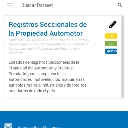
Registros Seccionales de
la Propiedad Automotor
csv
Ministerio de Justicia. Subsecretaría de Asuntos
zip
Registrales. Dirección Nacional de los Registros
Nacionales de la Propiedad del Automotor y
gráfico
Créditos ...
Listados de Registros Seccionales de la
Propiedad del Automotor y Créditos
Prendarios, con competencia en
automotores, motovehículos, maquinarias
agrícolas, viales e industriales y de créditos
prendarios de todo el país.
datosjusticia@jus.gov.ar