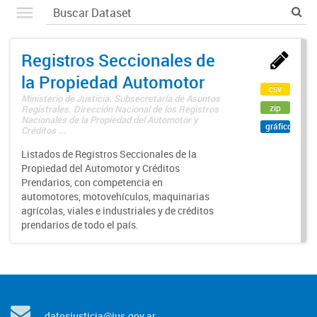
Registros Seccionales de
la Propiedad Automotor
csv
Ministerio de Justicia. Subsecretaría de Asuntos
zip
Registrales. Dirección Nacional de los Registros
Nacionales de la Propiedad del Automotor y
gráfico
Créditos ...
Listados de Registros Seccionales de la
Propiedad del Automotor y Créditos
Prendarios, con competencia en
automotores, motovehículos, maquinarias
agrícolas, viales e industriales y de créditos
prendarios de todo el país.
datosjusticia@jus.gov.ar