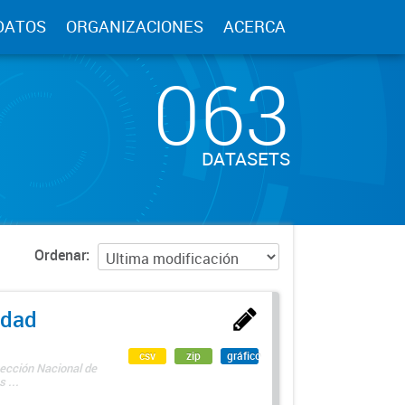
DATOS
ORGANIZACIONES
ACERCA
063
DATASETS
Ordenar
edad
csv
zip
gráfico
rección Nacional de
 ...