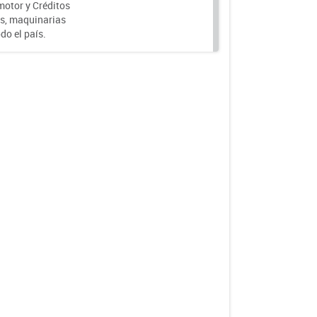
motor y Créditos
s, maquinarias
do el país.