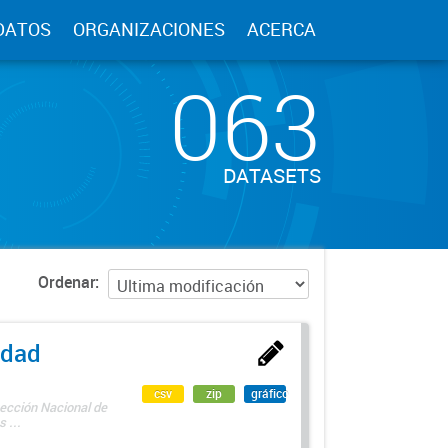
DATOS
ORGANIZACIONES
ACERCA
063
DATASETS
Ordenar
edad
csv
zip
gráfico
rección Nacional de
 ...