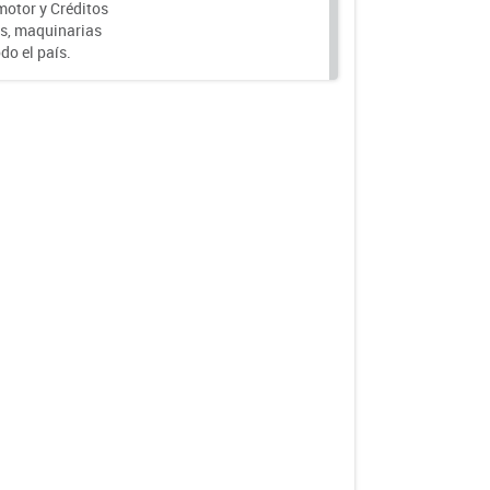
motor y Créditos
s, maquinarias
do el país.