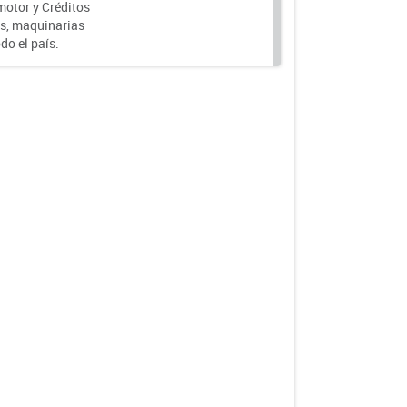
motor y Créditos
s, maquinarias
do el país.