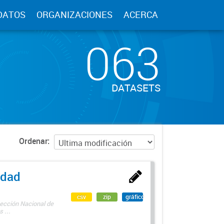
DATOS
ORGANIZACIONES
ACERCA
063
DATASETS
Ordenar
edad
csv
zip
gráfico
rección Nacional de
 ...