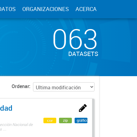
DATOS
ORGANIZACIONES
ACERCA
063
DATASETS
Ordenar
edad
csv
zip
gráfico
rección Nacional de
 ...