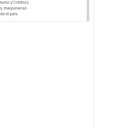
motor y Créditos
s, maquinarias
do el país.