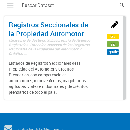
Registros Seccionales de
la Propiedad Automotor
csv
Ministerio de Justicia. Subsecretaría de Asuntos
zip
Registrales. Dirección Nacional de los Registros
Nacionales de la Propiedad del Automotor y
gráfico
Créditos ...
Listados de Registros Seccionales de la
Propiedad del Automotor y Créditos
Prendarios, con competencia en
automotores, motovehículos, maquinarias
agrícolas, viales e industriales y de créditos
prendarios de todo el país.
datosjusticia@jus.gov.ar