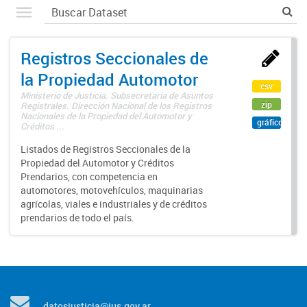
Registros Seccionales de
la Propiedad Automotor
csv
Ministerio de Justicia. Subsecretaría de Asuntos
zip
Registrales. Dirección Nacional de los Registros
Nacionales de la Propiedad del Automotor y
gráfico
Créditos ...
Listados de Registros Seccionales de la
Propiedad del Automotor y Créditos
Prendarios, con competencia en
automotores, motovehículos, maquinarias
agrícolas, viales e industriales y de créditos
prendarios de todo el país.
datosjusticia@jus.gov.ar