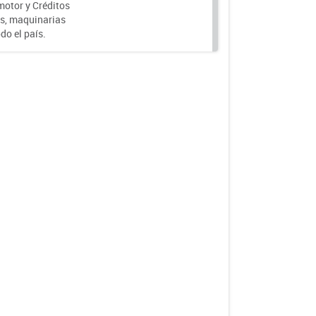
motor y Créditos
s, maquinarias
do el país.