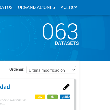
DATOS
ORGANIZACIONES
ACERCA
063
DATASETS
Ordenar
edad
csv
zip
gráfico
rección Nacional de
 ...