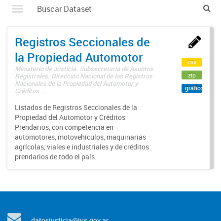
Registros Seccionales de
la Propiedad Automotor
csv
Ministerio de Justicia. Subsecretaría de Asuntos
zip
Registrales. Dirección Nacional de los Registros
Nacionales de la Propiedad del Automotor y
gráfico
Créditos ...
Listados de Registros Seccionales de la
Propiedad del Automotor y Créditos
Prendarios, con competencia en
automotores, motovehículos, maquinarias
agrícolas, viales e industriales y de créditos
prendarios de todo el país.
datosjusticia@jus.gov.ar