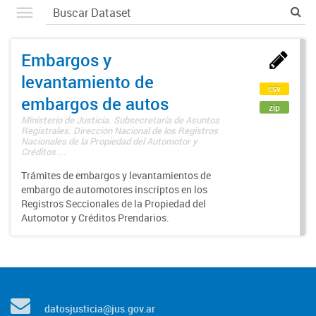
Embargos y
levantamiento de
csv
embargos de autos
zip
Ministerio de Justicia. Subsecretaría de Asuntos
Registrales. Dirección Nacional de los Registros
Nacionales de la Propiedad del Automotor y
Créditos ...
Trámites de embargos y levantamientos de
embargo de automotores inscriptos en los
Registros Seccionales de la Propiedad del
Automotor y Créditos Prendarios.
datosjusticia@jus.gov.ar