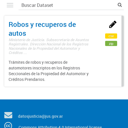
Robos y recuperos de
autos
csv
Ministerio de Justicia. Subsecretaría de Asuntos
zip
Registrales. Dirección Nacional de los Registros
Nacionales de la Propiedad del Automotor y
Créditos ...
Trámites de robos y recuperos de
automotores inscriptos en los Registros
Seccionales de la Propiedad del Automotor y
Créditos Prendarios.
datosjusticia@jus.gov.ar
Commons Attribution 4.0 International license