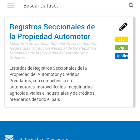
Registros Seccionales de
la Propiedad Automotor
csv
Ministerio de Justicia. Subsecretaría de Asuntos
zip
Registrales. Dirección Nacional de los Registros
Nacionales de la Propiedad del Automotor y
gráfico
Créditos ...
Listados de Registros Seccionales de la
Propiedad del Automotor y Créditos
Prendarios, con competencia en
automotores, motovehículos, maquinarias
agrícolas, viales e industriales y de créditos
prendarios de todo el país.
datosjusticia@jus.gov.ar