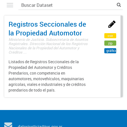
Registros Seccionales de
la Propiedad Automotor
csv
Ministerio de Justicia. Subsecretaría de Asuntos
zip
Registrales. Dirección Nacional de los Registros
Nacionales de la Propiedad del Automotor y
gráfico
Créditos ...
Listados de Registros Seccionales de la
Propiedad del Automotor y Créditos
Prendarios, con competencia en
automotores, motovehículos, maquinarias
agrícolas, viales e industriales y de créditos
prendarios de todo el país.
datosjusticia@jus.gov.ar