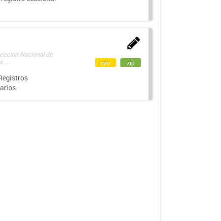
rección Nacional de
 ...
csv
zip
Registros
arios.