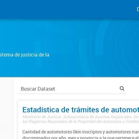
tema de justicia de la
Estadística de trámites de automo
Ministerio de Justicia. Subsecretaría de Asuntos Registrales. Di
los Registros Nacionales de la Propiedad del Automotor y Créditos
Cantidad de automotores 0km inscriptos y automotores tran
discriminados por año, mes y provincia a la que pertenece el