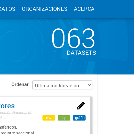
DATOS
ORGANIZACIONES
ACERCA
063
DATASETS
Ordenar
tores
rección Nacional de
 ...
csv
zip
gráfico
sferidos,
 registro seccional