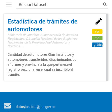
Estadística de trámites de
automotores
csv
Ministerio de Justicia. Subsecretaría de Asuntos
zip
Registrales. Dirección Nacional de los Registros
Nacionales de la Propiedad del Automotor y
gráfico
Créditos ...
Cantidad de automotores 0km inscriptos y
automotores transferidos, discriminados por
año, mes y provincia a la que pertenece el
registro seccional en el cual se inscribió el
trámite.
datosjusticia@jus.gov.ar