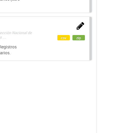
rección Nacional de
 ...
csv
zip
Registros
arios.