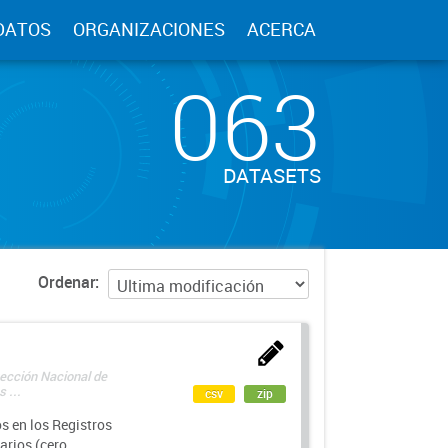
DATOS
ORGANIZACIONES
ACERCA
063
DATASETS
Ordenar
rección Nacional de
 ...
csv
zip
s en los Registros
arios (cero