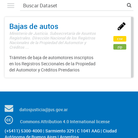
Bajas de autos
Ministerio de Justicia. Subsecretaría de Asuntos
Registrales. Dirección Nacional de los Registros
csv
Nacionales de la Propiedad del Automotor y
zip
Créditos ...
Trámites de baja de automotores inscriptos
en los Registros Seccionales de la Propiedad
del Automotor y Créditos Prendarios
datosjusticia@jus.gov.ar
Commons Attribution 4.0 International license
(+5411) 5300-4000 | Sarmiento 329 | C 1041 AAG | Ciudad
Autónoma de Buenos Aires | Argentina