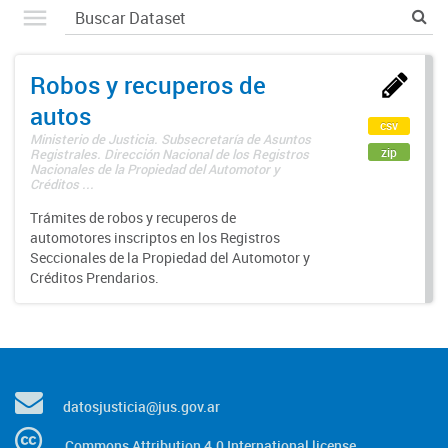
Robos y recuperos de
autos
csv
Ministerio de Justicia. Subsecretaría de Asuntos
zip
Registrales. Dirección Nacional de los Registros
Nacionales de la Propiedad del Automotor y
Créditos ...
Trámites de robos y recuperos de
automotores inscriptos en los Registros
Seccionales de la Propiedad del Automotor y
Créditos Prendarios.
datosjusticia@jus.gov.ar
Commons Attribution 4.0 International license