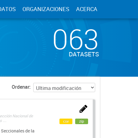
DATOS
ORGANIZACIONES
ACERCA
063
DATASETS
Ordenar
rección Nacional de
 ...
csv
zip
 Seccionales de la