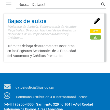
Bajas de autos
Ministerio de Justicia. Subsecretaría de Asuntos
Registrales. Dirección Nacional de los Registros
csv
Nacionales de la Propiedad del Automotor y
zip
Créditos ...
Trámites de baja de automotores inscriptos
en los Registros Seccionales de la Propiedad
del Automotor y Créditos Prendarios
datosjusticia@jus.gov.ar
Commons Attribution 4.0 International license
(+5411) 5300-4000 | Sarmiento 329 | C 1041 AAG | Ciudad
Autónoma de Buenos Aires | Argentina