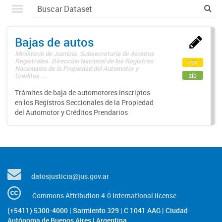
Bajas de autos
Ministerio de Justicia. Subsecretaría de Asuntos
Registrales. Dirección Nacional de los Registros
csv
Nacionales de la Propiedad del Automotor y
zip
Créditos ...
Trámites de baja de automotores inscriptos
en los Registros Seccionales de la Propiedad
del Automotor y Créditos Prendarios
datosjusticia@jus.gov.ar
Commons Attribution 4.0 International license
(+5411) 5300-4000 | Sarmiento 329 | C 1041 AAG | Ciudad
Autónoma de Buenos Aires | Argentina