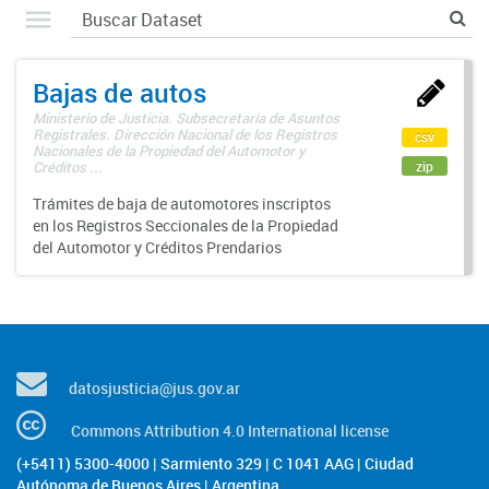
Bajas de autos
Ministerio de Justicia. Subsecretaría de Asuntos
Registrales. Dirección Nacional de los Registros
csv
Nacionales de la Propiedad del Automotor y
zip
Créditos ...
Trámites de baja de automotores inscriptos
en los Registros Seccionales de la Propiedad
del Automotor y Créditos Prendarios
datosjusticia@jus.gov.ar
Commons Attribution 4.0 International license
(+5411) 5300-4000 | Sarmiento 329 | C 1041 AAG | Ciudad
Autónoma de Buenos Aires | Argentina