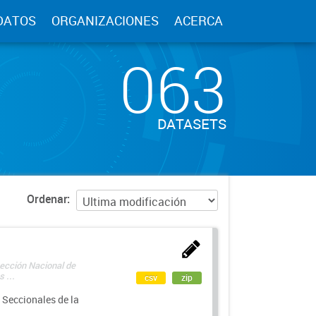
DATOS
ORGANIZACIONES
ACERCA
063
DATASETS
Ordenar
rección Nacional de
 ...
csv
zip
 Seccionales de la