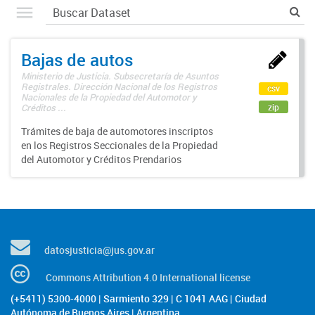
Bajas de autos
Ministerio de Justicia. Subsecretaría de Asuntos
Registrales. Dirección Nacional de los Registros
csv
Nacionales de la Propiedad del Automotor y
zip
Créditos ...
Trámites de baja de automotores inscriptos
en los Registros Seccionales de la Propiedad
del Automotor y Créditos Prendarios
datosjusticia@jus.gov.ar
Commons Attribution 4.0 International license
(+5411) 5300-4000 | Sarmiento 329 | C 1041 AAG | Ciudad
Autónoma de Buenos Aires | Argentina