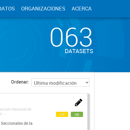
DATOS
ORGANIZACIONES
ACERCA
063
DATASETS
Ordenar
rección Nacional de
 ...
csv
zip
 Seccionales de la