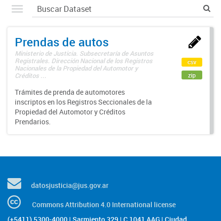
Prendas de autos
Ministerio de Justicia. Subsecretaría de Asuntos
Registrales. Dirección Nacional de los Registros
csv
Nacionales de la Propiedad del Automotor y
zip
Créditos ...
Trámites de prenda de automotores
inscriptos en los Registros Seccionales de la
Propiedad del Automotor y Créditos
Prendarios.
datosjusticia@jus.gov.ar
Commons Attribution 4.0 International license
(+5411) 5300-4000 | Sarmiento 329 | C 1041 AAG | Ciudad