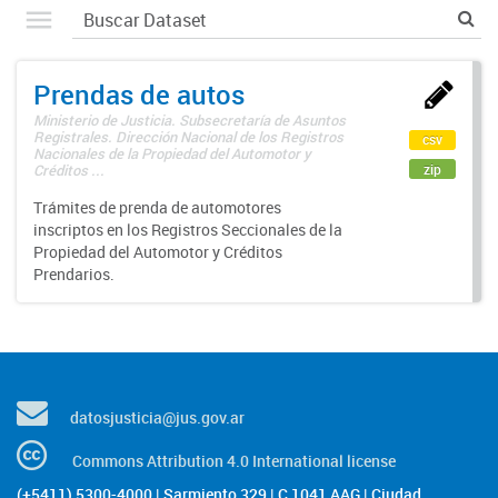
Prendas de autos
Ministerio de Justicia. Subsecretaría de Asuntos
Registrales. Dirección Nacional de los Registros
csv
Nacionales de la Propiedad del Automotor y
zip
Créditos ...
Trámites de prenda de automotores
inscriptos en los Registros Seccionales de la
Propiedad del Automotor y Créditos
Prendarios.
datosjusticia@jus.gov.ar
Commons Attribution 4.0 International license
(+5411) 5300-4000 | Sarmiento 329 | C 1041 AAG | Ciudad