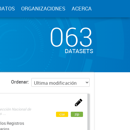
DATOS
ORGANIZACIONES
ACERCA
063
DATASETS
Ordenar
rección Nacional de
 ...
csv
zip
los Registros
arios.