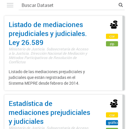
Listado de mediaciones
prejudiciales y judiciales.
csv
Ley 26.589
zip
Ministerio de Justicia. Subsecretaría de Acceso
a la Justicia. Dirección Nacional de Mediación y
Métodos Participativos de Resolución de
Conflictos
Listado de las mediaciones prejudiciales y
judiciales que están registradas en el
Sistema MEPRE desde febrero de 2014.
Estadística de
mediaciones prejudiciales
csv
y judiciales
gráfico
Ministerio de Justicia. Subsecretaría de Acceso