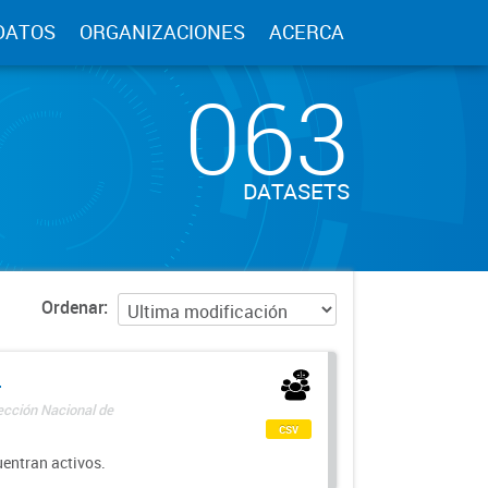
DATOS
ORGANIZACIONES
ACERCA
063
DATASETS
Ordenar
-
rección Nacional de
csv
uentran activos.