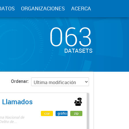
DATOS
ORGANIZACIONES
ACERCA
063
DATASETS
Ordenar
 - Llamados
csv
gráfico
zip
ama Nacional de
lito de...