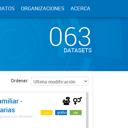
DATOS
ORGANIZACIONES
ACERCA
063
DATASETS
Ordenar
miliar -
arias
csv
gráfico
zip
rograma Las Víctimas