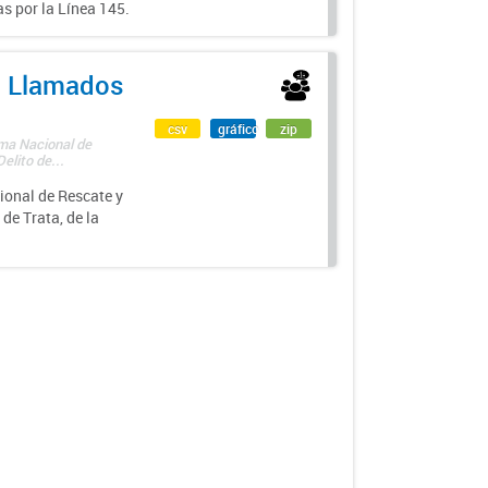
s por la Línea 145.
 - Llamados
csv
gráfico
zip
ama Nacional de
lito de...
ional de Rescate y
e Trata, de la